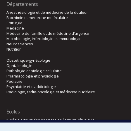
Départements
Anesthésiologie et de médecine de la douleur
Biochimie et médecine moléculaire
Chirurgie
Médecine
Médecine de famille et de médecine d’urgence
Microbiologie, infectiologie et immunologie
Neurosciences
Nutrition
Obstétrique-gynécologie
Ophtalmologie
Pathologie et biologie cellulaire
Pharmacologie et physiologie
Pédiatrie
Psychiatrie et d’addictologie
Radiologie, radio-oncologie et médecine nucléaire
Écoles
Kinésiologie et des sciences de l’activité physique
Orthophonie et audiologie
Réadaptation