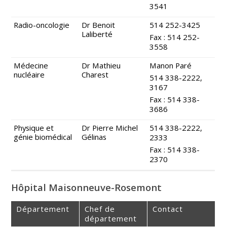
3541
Radio-oncologie
Dr Benoit
514 252-3425
Laliberté
Fax : 514 252-
3558
Médecine
Dr Mathieu
Manon Paré
nucléaire
Charest
514 338-2222,
3167
Fax : 514 338-
3686
Physique et
Dr Pierre Michel
514 338-2222,
génie biomédical
Gélinas
2333
Fax : 514 338-
2370
Hôpital Maisonneuve-Rosemont
Département
Chef de
Contact
département