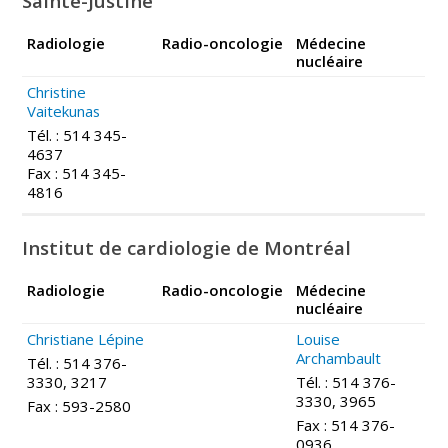
Sainte-Justine
Radiologie
Radio-oncologie
M
édecine
nucléaire
Christine
Vaitekunas
Tél. : 514 345-
4637
Fax : 514 345-
4816
Institut de cardiologie de Montréal
Radiologie
Radio-oncologie
M
édecine
nucléaire
Christiane Lépine
Louise
Archambault
Tél. : 514 376-
3330, 3217
Tél. : 514 376-
3330, 3965
Fax : 593-2580
Fax : 514 376-
0936