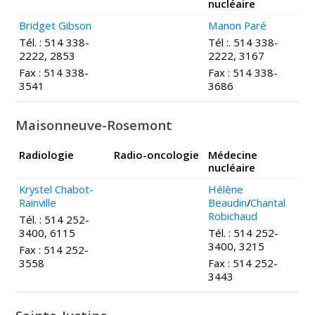
nucléaire
Bridget Gibson
Manon Paré
Tél. : 514 338-
Tél :. 514 338-
2222, 2853
2222, 3167
Fax : 514 338-
Fax : 514 338-
3541
3686
Maisonneuve-Rosemont
Radiologie
Radio-oncologie
M
édecine
nucléaire
Krystel Chabot-
Hélène
Rainville
Beaudin
/
Chantal
Robichaud
Tél. : 514 252-
3400, 6115
Tél. : 514 252-
3400, 3215
Fax : 514 252-
3558
Fax : 514 252-
3443