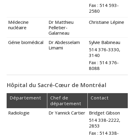
Fax : 514 593-
2580
Médecine
Dr Matthieu
Christiane Lépine
nucléaire
Pelletier-
Galarneau
Génie biomédical
Dr Abdesselam
Sylvie Babineau
Limami
514 376-3330,
3140
Fax : 514 376-
8088
Hôpital du Sacré-Cœur de Montréal
Département
Chef de
Contact
département
Radiologie
Dr Yannick Cartier
Bridget Gibson
514 338-2222,
2853
Fax : 514 338-