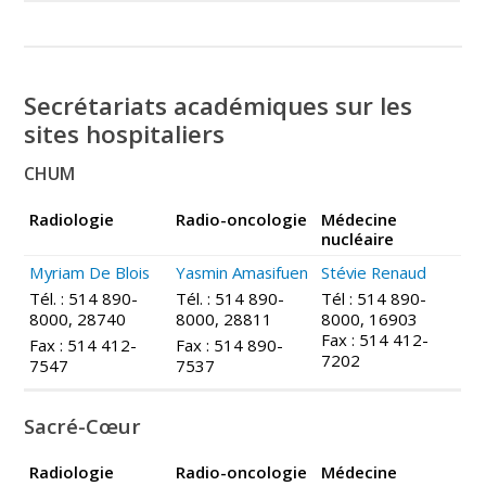
Secrétariats académiques sur les
sites hospitaliers
CHUM
Radiologie
Radio-oncologie
M
édecine
nucléaire
Myriam De Blois
Yasmin Amasifuen
Stévie Renaud
Tél. : 514 890-
Tél. : 514 890-
Tél : 514 890-
8000, 28740
8000, 28811
8000, 16903
Fax : 514 412-
Fax : 514 412-
Fax : 514 890-
7202
7547
7537
Sacré-Cœur
Radiologie
Radio-oncologie
M
édecine