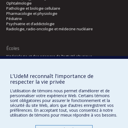
Ophtalmologie
Pathologie et biologie cellulaire
Pharmacologie et physiologie
Pédiatrie
Psychiatrie et d’addictologie
Radiologie, radio-oncologie et médecine nucléaire
Écoles
Kinésiologie et des sciences de l’activité physique
Orthophonie et audiologie
Réadaptation
L’UdeM reconnaît l’importance de
Directions
respecter la vie privée
DPC
L’utilisation de témoins nous permet d’améliorer et de
CPASS
personnaliser votre expérience Web. Certains témoins
Éthique clinique
sont obligatoires pour assurer le fonctionnement et la
sécurité du site Web, alors que d’autres enregistrent vos
préférences. En acceptant tout, vous consentez à notre
utilisation de témoins pour mieux répondre à vos besoins.