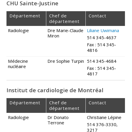
CHU Sainte-Justine
Département
Chef de
Contact
département
Radiologie
Dre Marie-Claude
Liliane Uwimana
Miron
514 345-4637
Fax : 514 345-
4816
Médecine
Dre Sophie Turpin
514 345-4684
nucléaire
Fax : 514 345-
4817
Institut de cardiologie de Montréal
Département
Chef de
Contact
département
Radiologie
Dr Donato
Christiane Lépine
Terrone
514 376-3330,
3217