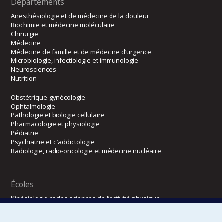
Départements
Anesthésiologie et de médecine de la douleur
Biochimie et médecine moléculaire
Chirurgie
Médecine
Médecine de famille et de médecine d’urgence
Microbiologie, infectiologie et immunologie
Neurosciences
Nutrition
Obstétrique-gynécologie
Ophtalmologie
Pathologie et biologie cellulaire
Pharmacologie et physiologie
Pédiatrie
Psychiatrie et d’addictologie
Radiologie, radio-oncologie et médecine nucléaire
Écoles
Kinésiologie et des sciences de l’activité physique
Orthophonie et audiologie
Réadaptation