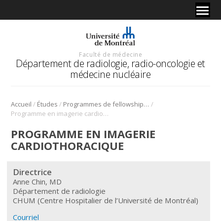
Faculté de médecine
Département de radiologie, radio-oncologie et
médecine nucléaire
/
/
/
Accueil
Études
Programmes de fellowship (DES)
Programme en imagerie cardiothoracique
PROGRAMME EN IMAGERIE
CARDIOTHORACIQUE
Directrice
Anne Chin, MD
Département de radiologie
CHUM (Centre Hospitalier de l’Université de Montréal)
Courriel