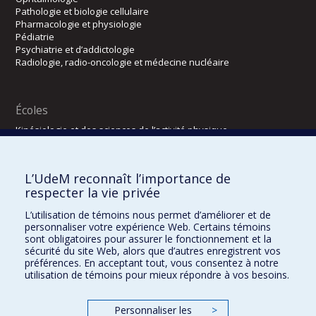
Pathologie et biologie cellulaire
Pharmacologie et physiologie
Pédiatrie
Psychiatrie et d’addictologie
Radiologie, radio-oncologie et médecine nucléaire
Écoles
Kinésiologie et des sciences de l’activité physique
Orthophonie et audiologie
Réadaptation
L’UdeM reconnaît l’importance de
Directions
respecter la vie privée
DPC
L’utilisation de témoins nous permet d’améliorer et de
CPASS
personnaliser votre expérience Web. Certains témoins
Éthique clinique
sont obligatoires pour assurer le fonctionnement et la
sécurité du site Web, alors que d’autres enregistrent vos
préférences. En acceptant tout, vous consentez à notre
utilisation de témoins pour mieux répondre à vos besoins.
Personnaliser les
>