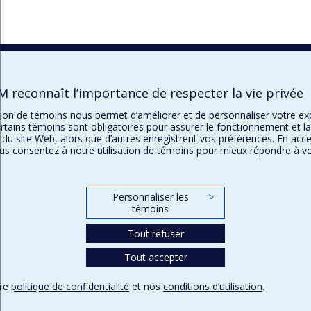
M reconnaît l’importance de respecter la vie privée
ation de témoins nous permet d’améliorer et de personnaliser votre e
rtains témoins sont obligatoires pour assurer le fonctionnement et la
 du site Web, alors que d’autres enregistrent vos préférences. En acc
ous consentez à notre utilisation de témoins pour mieux répondre à v
.
Personnaliser les
>
témoins
Tout refuser
Tout accepter
tre
politique de confidentialité
et nos
conditions d’utilisation
.