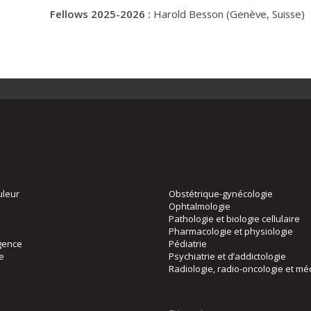
Fellows 2025-2026 :
Harold Besson (Genève, Suisse)
uleur
Obstétrique-gynécologie
Ophtalmologie
Pathologie et biologie cellulaire
Pharmacologie et physiologie
gence
Pédiatrie
ie
Psychiatrie et d’addictologie
Radiologie, radio-oncologie et mé