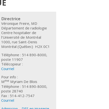
UE
Directrice
Véronique Freire, MD
Département de radiologie
Centre hospitalier de
l’Université de Montréal
1000, rue Saint-Denis
Montréal (Québec) H2X 0C1
Téléphone : 514 890-8000,
poste 11907
Télécopieur :
Courriel
Pour info :
me
M
Myriam De Blois
Téléphone : 514 890-8000,
poste 28740
Fax : 514-412-7547
Courriel
Admission – DES en imagerie