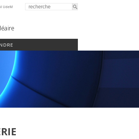
il UdeM
léaire
INDRE
RIE