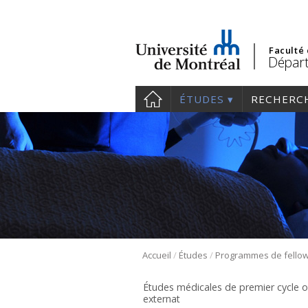
Faculté
Départ
ÉTUDES
RECHERC
/
/
Accueil
Études
Études médicales de premier cycle 
externat