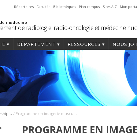
Répertoires
Facultés
Bibliothèques
Plan campus
Sites A-Z
Mon porta
 de médecine
ement de radiologie, radio-oncologie et médecine nuc
HE
DÉPARTEMENT
RESSOURCES
NOUS JO
/
Programmes de fellowship (DES)
Programme en imagerie musculosquelettique
PROGRAMME EN IMAGE
ou