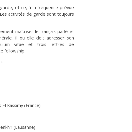
 garde, et ce, à la fréquence prévue
 Les activités de garde sont toujours
tement maîtriser le français parlé et
érale. Il ou elle doit adresser son
culum vitae et trois lettres de
 fellowship.
si
 El Kassimy (France)
Zenkhri (Lausanne)