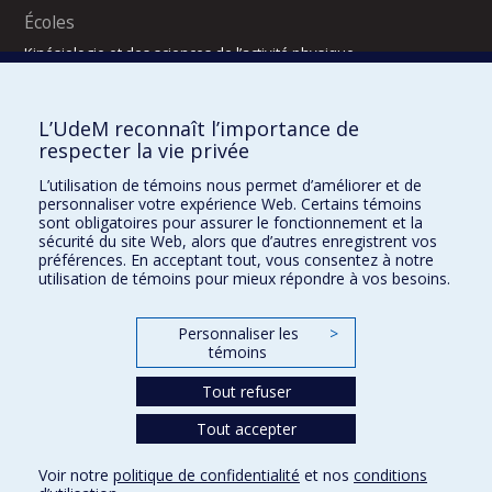
Écoles
Kinésiologie et des sciences de l’activité physique
Orthophonie et audiologie
Réadaptation
L’UdeM reconnaît l’importance de
Directions
respecter la vie privée
DPC
L’utilisation de témoins nous permet d’améliorer et de
CPASS
personnaliser votre expérience Web. Certains témoins
Éthique clinique
sont obligatoires pour assurer le fonctionnement et la
sécurité du site Web, alors que d’autres enregistrent vos
préférences. En acceptant tout, vous consentez à notre
utilisation de témoins pour mieux répondre à vos besoins.
Personnaliser les
>
témoins
Tout refuser
Tout accepter
Confidentialité
Conditions d’utilisation
2025-2026
Dre Houda Bahig
Khun Visith Keu
Dr Mathieu Dehaes
Projets d’étudiants – été 2026
29e concours du programme de support professoral (PSP)
Voir notre
politique de confidentialité
et nos
conditions
CONCOURS 2026-2027 – BOURSES DE FORMATION COMPLÉMENTAIRE