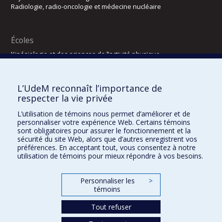
Radiologie, radio-oncologie et médecine nucléaire
Écoles
Kinésiologie et des sciences de l’activité physique
Orthophonie et audiologie
Réadaptation
L’UdeM reconnaît l’importance de
Directions
respecter la vie privée
DPC
L’utilisation de témoins nous permet d’améliorer et de
CPASS
personnaliser votre expérience Web. Certains témoins
Éthique clinique
sont obligatoires pour assurer le fonctionnement et la
sécurité du site Web, alors que d’autres enregistrent vos
préférences. En acceptant tout, vous consentez à notre
utilisation de témoins pour mieux répondre à vos besoins.
Personnaliser les
>
témoins
Tout refuser