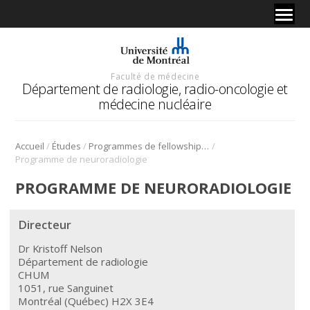
Faculté de médecine
Département de radiologie, radio-oncologie et
médecine nucléaire
/
/
/
Accueil
Études
Programmes de fellowship (DES)
Programme de neuroradiologie
PROGRAMME DE NEURORADIOLOGIE
Directeur
Dr Kristoff Nelson
Département de radiologie
CHUM
1051, rue Sanguinet
Montréal (Québec) H2X 3E4