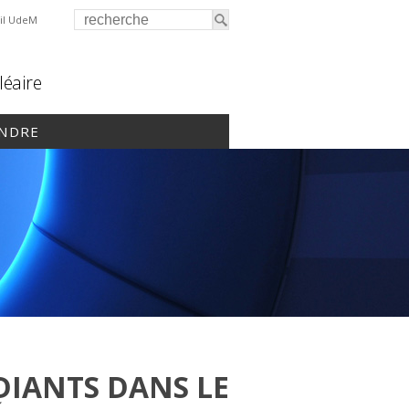
il UdeM
léaire
INDRE
DIANTS DANS LE