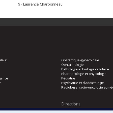
9- Laurence Charbonneau
uleur
Obstétrique-gynécologie
Ophtalmologie
Pathologie et biologie cellulaire
Pharmacologie et physiologie
gence
Pédiatrie
ie
Psychiatrie et d’addictologie
Radiologie, radio-oncologie et mé
Directions
 physique
DPC