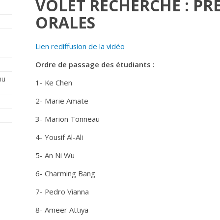
VOLET RECHERCHE : P
ORALES
Lien rediffusion de la vidéo
Ordre de passage des étudiants :
nu
1- Ke Chen
2- Marie Amate
3- Marion Tonneau
4- Yousif Al-Ali
5- An Ni Wu
6- Charming Bang
7- Pedro Vianna
8- Ameer Attiya