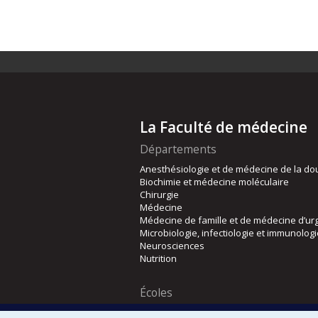
La Faculté de médecine
Départements
Anesthésiologie et de médecine de la do
Biochimie et médecine moléculaire
Chirurgie
Médecine
Médecine de famille et de médecine d’ur
Microbiologie, infectiologie et immunolog
Neurosciences
Nutrition
Écoles
Kinésiologie et des sciences de l’activité