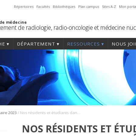
Répertoires
Facultés
Bibliothèques
Plan campus
Sites A-Z
Mon porta
 de médecine
ement de radiologie, radio-oncologie et médecine nuc
HE
DÉPARTEMENT
RESSOURCES
NOUS JO
/
aire 2023
Nos résidents et étudiants dans le volet recherche : présentations orales
NOS RÉSIDENTS ET ÉTU