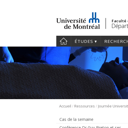
Faculté
Départ
ÉTUDES
RECHERC
/
/
Accueil
Ressources
Journée Universit
Cas de la semaine
Conférence Dr Guy Breton et ses