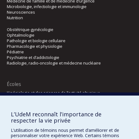
Médecine de famille et de médecine d’urgence
Microbiologie, infectiologie et immunologie
Neurosciences
Nutrition
Obstétrique-gynécologie
Ophtalmologie
Pathologie et biologie cellulaire
Pharmacologie et physiologie
Pédiatrie
Psychiatrie et d’addictologie
Radiologie, radio-oncologie et médecine nucléaire
Écoles
Kinésiologie et des sciences de l’activité physique
Orthophonie et audiologie
Réadaptation
L’UdeM reconnaît l’importance de
Directions
respecter la vie privée
DPC
L’utilisation de témoins nous permet d’améliorer et de
CPASS
personnaliser votre expérience Web. Certains témoins
Éthique clinique