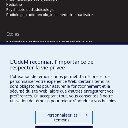
Pédiatrie
Psychiatrie et d’addictologie
Radiologie, radio-oncologie et médecine nucléaire
Écoles
Kinésiologie et des sciences de l’activité physique
Orthophonie et audiologie
Réadaptation
L’UdeM reconnaît l’importance de
Directions
respecter la vie privée
DPC
L’utilisation de témoins nous permet d’améliorer et de
CPASS
personnaliser votre expérience Web. Certains témoins
Éthique clinique
sont obligatoires pour assurer le fonctionnement et la
sécurité du site Web, alors que d’autres enregistrent vos
préférences. En acceptant tout, vous consentez à notre
utilisation de témoins pour mieux répondre à vos besoins.
Personnaliser les
>
témoins