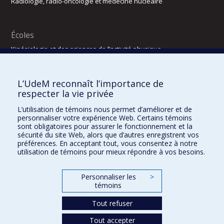
Radiologie, radio-oncologie et médecine nucléaire
Écoles
Kinésiologie et des sciences de l’activité physique
Orthophonie et audiologie
Réadaptation
L’UdeM reconnaît l’importance de
Directions
respecter la vie privée
DPC
L’utilisation de témoins nous permet d’améliorer et de
CPASS
personnaliser votre expérience Web. Certains témoins
Éthique clinique
sont obligatoires pour assurer le fonctionnement et la
sécurité du site Web, alors que d’autres enregistrent vos
préférences. En acceptant tout, vous consentez à notre
utilisation de témoins pour mieux répondre à vos besoins.
Personnaliser les
>
témoins
Tout refuser
Tout accepter
Confidentialité
Conditions d’utilisation
2025-2026
Dre Houda Bahig