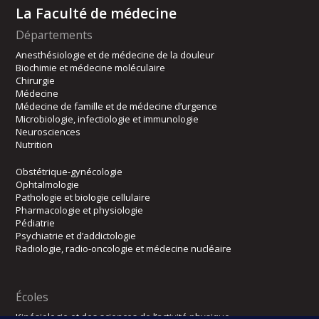
La Faculté de médecine
Départements
Anesthésiologie et de médecine de la douleur
Biochimie et médecine moléculaire
Chirurgie
Médecine
Médecine de famille et de médecine d’urgence
Microbiologie, infectiologie et immunologie
Neurosciences
Nutrition
Obstétrique-gynécologie
Ophtalmologie
Pathologie et biologie cellulaire
Pharmacologie et physiologie
Pédiatrie
Psychiatrie et d’addictologie
Radiologie, radio-oncologie et médecine nucléaire
Écoles
Kinésiologie et des sciences de l’activité physique