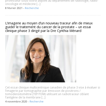
professeur sous-octroi adjoint au département de radiologie, radio-
oncologie et médecine […]
8 février 2021 -
Recherche
L’imagerie au moyen d’un nouveau traceur afin de mieux
guider le traitement du cancer de la prostate – un essai
clinique phase 3 dirigé par la Dre Cynthia Ménard
Cet essai clinique multicentrique canadien de phase 3 vise à évaluer si
l’imagerie par tomographie par émission de positrons /
tomodensitométrie (TEP/TDM) utilisant un radiotraceur ciblant
l’antigène de la membrane […]
4 novembre 2020 -
Recherche