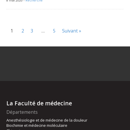
8 mai 2020 -
Recherche
1
2
3
…
5
Suivant »
La Faculté de médecine
Départements
Anesthésiologie et de médecine de la douleur
Biochimie et médecine moléculaire