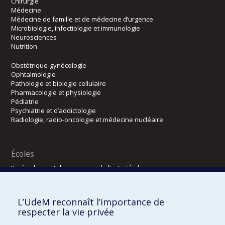
Chirurgie
Médecine
Médecine de famille et de médecine d’urgence
Microbiologie, infectiologie et immunologie
Neurosciences
Nutrition
Obstétrique-gynécologie
Ophtalmologie
Pathologie et biologie cellulaire
Pharmacologie et physiologie
Pédiatrie
Psychiatrie et d’addictologie
Radiologie, radio-oncologie et médecine nucléaire
Écoles
Kinésiologie et des sciences de l’activité physique
Orthophonie et audiologie
Réadaptation
L’UdeM reconnaît l’importance de
Directions
respecter la vie privée
DPC