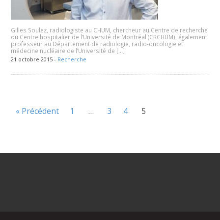
Gilles Soulez, radiologiste au CHUM, chercheur au Centre de recherche
du Centre hospitalier de l’Université de Montréal (CRCHUM), également
professeur au Département de radiologie, radio-oncologie et
médecine nucléaire de l’Université de […]
21 octobre 2015 -
Recherche
« Précédent
1
…
3
4
5