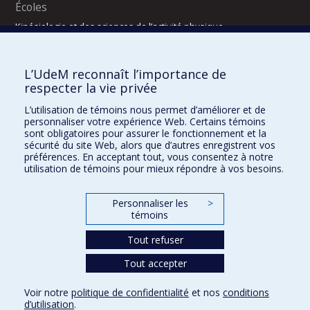
Écoles
Kinésiologie et des sciences de l’activité physique
Orthophonie et audiologie
Réadaptation
L’UdeM reconnaît l’importance de
Directions
respecter la vie privée
DPC
L’utilisation de témoins nous permet d’améliorer et de
CPASS
personnaliser votre expérience Web. Certains témoins
Éthique clinique
sont obligatoires pour assurer le fonctionnement et la
sécurité du site Web, alors que d’autres enregistrent vos
préférences. En acceptant tout, vous consentez à notre
utilisation de témoins pour mieux répondre à vos besoins.
Personnaliser les
>
témoins
Tout refuser
Tout accepter
Confidentialité
Conditions d’utilisation
2025-2026
Dre Houda Bahig
Khun Visith Keu
Dr Mathieu Dehaes
Projets d’étudiants – été 2026
29e concours du programme de support professoral (PSP)
Voir notre
politique de confidentialité
et nos
conditions
CONCOURS 2026-2027 – BOURSES DE FORMATION COMPLÉMENTAIRE
d’utilisation
.