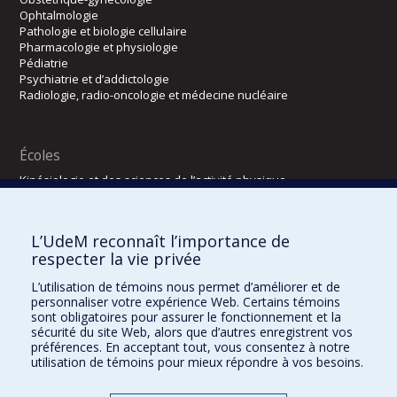
Ophtalmologie
Pathologie et biologie cellulaire
Pharmacologie et physiologie
Pédiatrie
Psychiatrie et d’addictologie
Radiologie, radio-oncologie et médecine nucléaire
Écoles
Kinésiologie et des sciences de l’activité physique
Orthophonie et audiologie
Réadaptation
L’UdeM reconnaît l’importance de
Directions
respecter la vie privée
DPC
L’utilisation de témoins nous permet d’améliorer et de
CPASS
personnaliser votre expérience Web. Certains témoins
Éthique clinique
sont obligatoires pour assurer le fonctionnement et la
sécurité du site Web, alors que d’autres enregistrent vos
préférences. En acceptant tout, vous consentez à notre
utilisation de témoins pour mieux répondre à vos besoins.