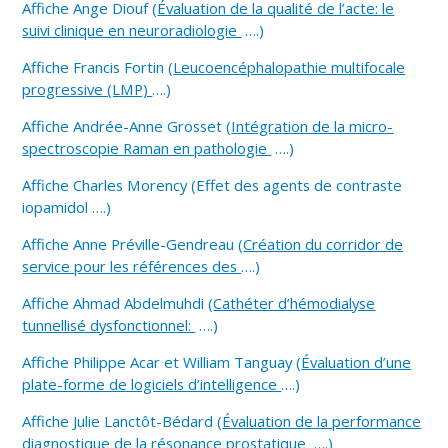
Affiche Ange Diouf (
Évaluation de la qualité de l’acte: le
suivi clinique en neuroradiologie
….)
Affiche Francis Fortin (
Leucoencéphalopathie multifocale
progressive (LMP)
….)
Affiche Andrée-Anne Grosset (
Intégration de la micro-
spectroscopie Raman en pathologie
….)
Affiche Charles Morency (Effet des agents de contraste
iopamidol ….)
Affiche Anne Préville-Gendreau (
Création du corridor de
service pour les références des
….)
Affiche Ahmad Abdelmuhdi (
Cathéter d’hémodialyse
tunnellisé dysfonctionnel:
….)
Affiche Philippe Acar et William Tanguay (
Évaluation d’une
plate-forme de logiciels d’intelligence
….)
Affiche Julie Lanctôt-Bédard (
Évaluation de la performance
diagnostique de la résonance prostatique
….)