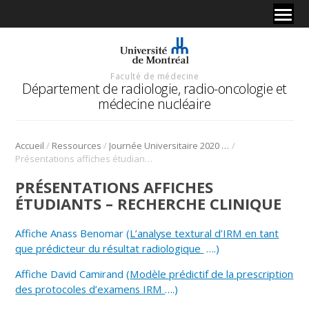
Faculté de médecine
Département de radiologie, radio-oncologie et
médecine nucléaire
/
/
/
Accueil
Ressources
Journée Universitaire 2020 (séminaire virtuel)
Présentations affiches étudiants – recherche clinique
PRÉSENTATIONS AFFICHES
ÉTUDIANTS – RECHERCHE CLINIQUE
Affiche Anass Benomar (
L’analyse textural d’IRM en tant
que prédicteur du résultat radiologique
….)
Affiche David Camirand (
Modèle prédictif de la prescription
des protocoles d’examens IRM
….)