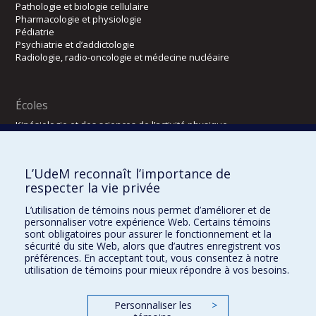
Pathologie et biologie cellulaire
Pharmacologie et physiologie
Pédiatrie
Psychiatrie et d’addictologie
Radiologie, radio-oncologie et médecine nucléaire
Écoles
Kinésiologie et des sciences de l’activité physique
Orthophonie et audiologie
Réadaptation
L’UdeM reconnaît l’importance de
Directions
respecter la vie privée
DPC
L’utilisation de témoins nous permet d’améliorer et de
CPASS
personnaliser votre expérience Web. Certains témoins
Éthique clinique
sont obligatoires pour assurer le fonctionnement et la
sécurité du site Web, alors que d’autres enregistrent vos
préférences. En acceptant tout, vous consentez à notre
utilisation de témoins pour mieux répondre à vos besoins.
Personnaliser les
>