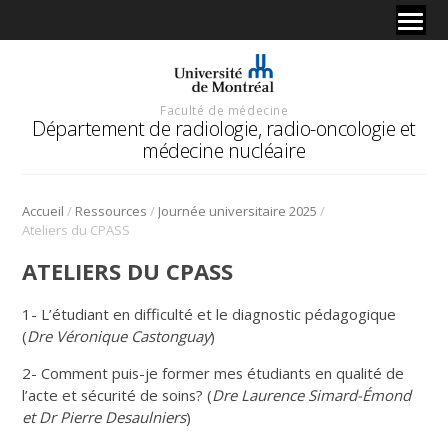
Faculté de médecine
Département de radiologie, radio-oncologie et
médecine nucléaire
/
/
/
Accueil
Ressources
Journée universitaire 2025
Ateliers du CPASS
ATELIERS DU CPASS
1- L’étudiant en difficulté et le diagnostic pédagogique
(
Dre Véronique Castonguay
)
2- Comment puis-je former mes étudiants en qualité de
l’acte et sécurité de soins? (
Dre Laurence Simard-Émond
et Dr Pierre Desaulniers
)