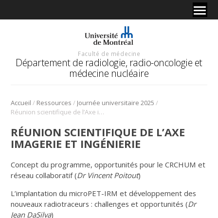
Faculté de médecine
Département de radiologie, radio-oncologie et
médecine nucléaire
/
/
/
Accueil
Ressources
Journée universitaire 2025
Réunion scientifique de l’Axe imagerie et ingénierie
RÉUNION SCIENTIFIQUE DE L’AXE
IMAGERIE ET INGÉNIERIE
Concept du programme, opportunités pour le CRCHUM et
réseau collaboratif (
Dr Vincent Poitout
)
L’implantation du microPET-IRM et développement des
nouveaux radiotraceurs : challenges et opportunités (
Dr
Jean DaSilva
)