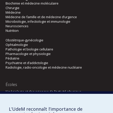
Biochimie et médecine moléculaire
Chirurgie
Médecine
Médecine de famille et de médecine d’urgence
Microbiologie, infectiologie et immunologie
Neurosciences
Nutrition
Obstétrique-gynécologie
Ophtalmologie
Pathologie et biologie cellulaire
Pharmacologie et physiologie
Pédiatrie
Psychiatrie et d’addictologie
Radiologie, radio-oncologie et médecine nucléaire
Écoles
Kinésiologie et des sciences de l’activité physique
Orthophonie et audiologie
Réadaptation
L’UdeM reconnaît l’importance de
Directions