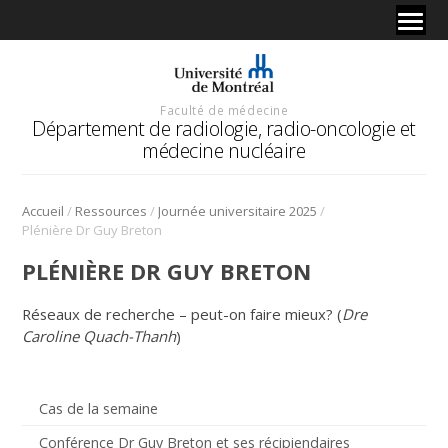
Faculté de médecine
Département de radiologie, radio-oncologie et
médecine nucléaire
/
/
/
Accueil
Ressources
Journée universitaire 2025
Plénière Dr Guy Breton
PLÉNIÈRE DR GUY BRETON
Réseaux de recherche – peut-on faire mieux? (
Dre
Caroline Quach-Thanh
)
Cas de la semaine
Conférence Dr Guy Breton et ses récipiendaires