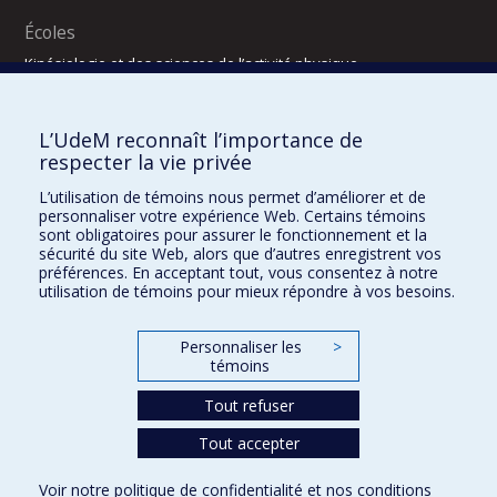
Écoles
Kinésiologie et des sciences de l’activité physique
Orthophonie et audiologie
Réadaptation
L’UdeM reconnaît l’importance de
Directions
respecter la vie privée
DPC
L’utilisation de témoins nous permet d’améliorer et de
CPASS
personnaliser votre expérience Web. Certains témoins
Éthique clinique
sont obligatoires pour assurer le fonctionnement et la
sécurité du site Web, alors que d’autres enregistrent vos
préférences. En acceptant tout, vous consentez à notre
utilisation de témoins pour mieux répondre à vos besoins.
Personnaliser les
>
témoins
Tout refuser
Tout accepter
Confidentialité
Conditions d’utilisation
2025-2026
Dre Houda Bahig
Khun Visith Keu
Dr Mathieu Dehaes
Projets d’étudiants – été 2026
29e concours du programme de support professoral (PSP)
Voir notre
politique de confidentialité
et nos
conditions