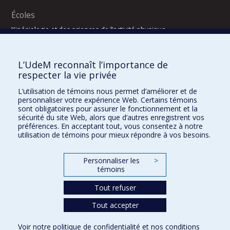
Écoles
Kinésiologie et des sciences de l’activité physique
Orthophonie et audiologie
Réadaptation
L’UdeM reconnaît l’importance de
Directions
respecter la vie privée
DPC
L’utilisation de témoins nous permet d’améliorer et de
CPASS
personnaliser votre expérience Web. Certains témoins
Éthique clinique
sont obligatoires pour assurer le fonctionnement et la
sécurité du site Web, alors que d’autres enregistrent vos
préférences. En acceptant tout, vous consentez à notre
utilisation de témoins pour mieux répondre à vos besoins.
Personnaliser les
>
témoins
Tout refuser
Tout accepter
Confidentialité
Conditions d’utilisation
2025-2026
Dre Houda Bahig
Khun Visith Keu
Dr Mathieu Dehaes
Projets d’étudiants – été 2026
29e concours du programme de support professoral (PSP)
Voir notre
politique de confidentialité
et nos
conditions