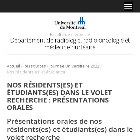
Faculté de médecine
Département de radiologie, radio-oncologie et
médecine nucléaire
/
/
/
Accueil
Ressources
Journée Universitaire 2022
Nos résidents(es) et étudiants(es) dans le volet recherche : présentations orales
NOS RÉSIDENTS(ES) ET
ÉTUDIANTS(ES) DANS LE VOLET
RECHERCHE : PRÉSENTATIONS
ORALES
Présentations orales de nos
résidents(es) et étudiants(es) dans le
volet recherche