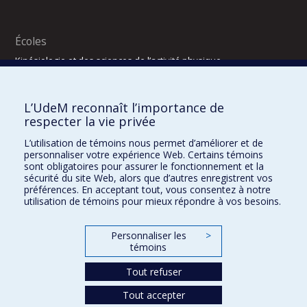
Écoles
Kinésiologie et des sciences de l’activité physique
Orthophonie et audiologie
Réadaptation
L’UdeM reconnaît l’importance de
Directions
respecter la vie privée
DPC
L’utilisation de témoins nous permet d’améliorer et de
CPASS
personnaliser votre expérience Web. Certains témoins
Éthique clinique
sont obligatoires pour assurer le fonctionnement et la
sécurité du site Web, alors que d’autres enregistrent vos
préférences. En acceptant tout, vous consentez à notre
utilisation de témoins pour mieux répondre à vos besoins.
Personnaliser les
>
témoins
Tout refuser
Tout accepter
Confidentialité
Conditions d’utilisation
2025-2026
Dre Houda Bahig