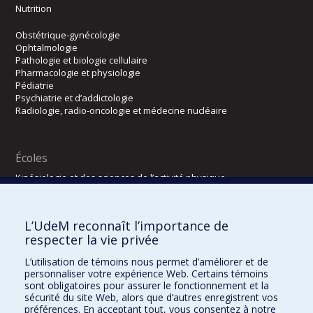
Nutrition
Obstétrique-gynécologie
Ophtalmologie
Pathologie et biologie cellulaire
Pharmacologie et physiologie
Pédiatrie
Psychiatrie et d’addictologie
Radiologie, radio-oncologie et médecine nucléaire
Écoles
Kinésiologie et des sciences de l’activité physique
Orthophonie et audiologie
Réadaptation
L’UdeM reconnaît l’importance de
Directions
respecter la vie privée
DPC
L’utilisation de témoins nous permet d’améliorer et de
CPASS
personnaliser votre expérience Web. Certains témoins
Éthique clinique
sont obligatoires pour assurer le fonctionnement et la
sécurité du site Web, alors que d’autres enregistrent vos
préférences. En acceptant tout, vous consentez à notre