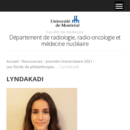
Faculté de médecine
Département de radiologie, radio-oncologie et
médecine nucléaire
/
/
/
Accueil
Ressources
Journée Universitaire 2021
/
Les fonds de philanthropie au département
LyndaKadi
LYNDAKADI