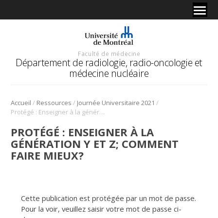
Faculté de médecine
Département de radiologie, radio-oncologie et
médecine nucléaire
/
/
/
Accueil
Ressources
Journée Universitaire 2021
Protégé : Enseigner à la génération Y et Z; comment faire mieux?
PROTÉGÉ : ENSEIGNER À LA
GÉNÉRATION Y ET Z; COMMENT
FAIRE MIEUX?
Cette publication est protégée par un mot de passe.
Pour la voir, veuillez saisir votre mot de passe ci-