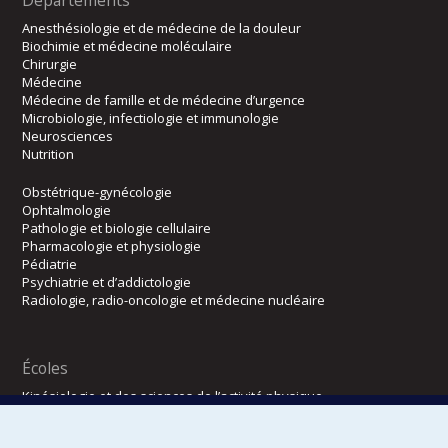
Anesthésiologie et de médecine de la douleur
Biochimie et médecine moléculaire
Chirurgie
Médecine
Médecine de famille et de médecine d’urgence
Microbiologie, infectiologie et immunologie
Neurosciences
Nutrition
Obstétrique-gynécologie
Ophtalmologie
Pathologie et biologie cellulaire
Pharmacologie et physiologie
Pédiatrie
Psychiatrie et d’addictologie
Radiologie, radio-oncologie et médecine nucléaire
Écoles
Kinésiologie et des sciences de l’activité physique
Orthophonie et audiologie
Réadaptation