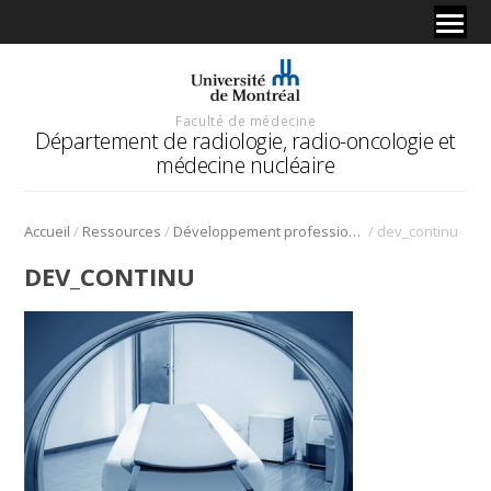
Faculté de médecine
Département de radiologie, radio-oncologie et
médecine nucléaire
/
/
/
Accueil
Ressources
Développement professionnel continu (DPC)
dev_continu
DEV_CONTINU