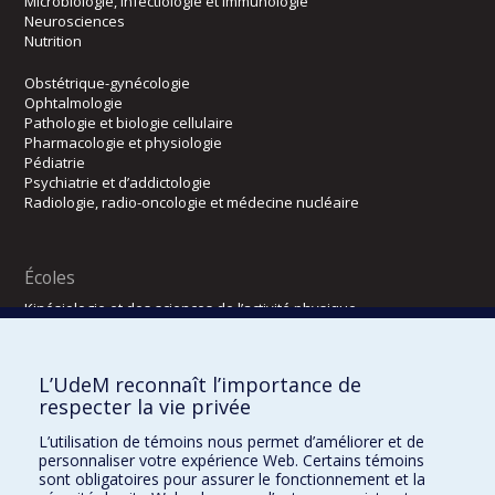
Microbiologie, infectiologie et immunologie
Neurosciences
Nutrition
Obstétrique-gynécologie
Ophtalmologie
Pathologie et biologie cellulaire
Pharmacologie et physiologie
Pédiatrie
Psychiatrie et d’addictologie
Radiologie, radio-oncologie et médecine nucléaire
Écoles
Kinésiologie et des sciences de l’activité physique
Orthophonie et audiologie
Réadaptation
L’UdeM reconnaît l’importance de
Directions
respecter la vie privée
DPC
L’utilisation de témoins nous permet d’améliorer et de
CPASS
personnaliser votre expérience Web. Certains témoins
Éthique clinique
sont obligatoires pour assurer le fonctionnement et la