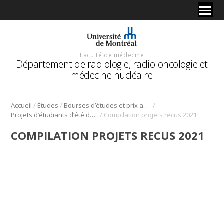
Faculté de médecine
Département de radiologie, radio-oncologie et
médecine nucléaire
/
/
/
Accueil
Études
Bourses d’études et prix au Département
/
Projets d’étudiants d’été de l’Université de Montréal – 2021
Compilation projets recus 2021
COMPILATION PROJETS RECUS 2021