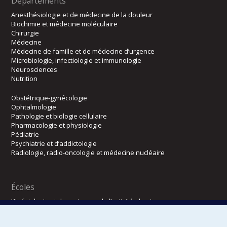
Départements
Anesthésiologie et de médecine de la douleur
Biochimie et médecine moléculaire
Chirurgie
Médecine
Médecine de famille et de médecine d’urgence
Microbiologie, infectiologie et immunologie
Neurosciences
Nutrition
Obstétrique-gynécologie
Ophtalmologie
Pathologie et biologie cellulaire
Pharmacologie et physiologie
Pédiatrie
Psychiatrie et d’addictologie
Radiologie, radio-oncologie et médecine nucléaire
Écoles
Kinésiologie et des sciences de l’activité physique
Orthophonie et audiologie
Réadaptation