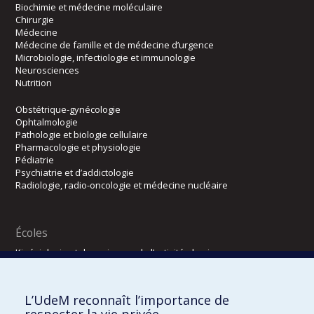
Biochimie et médecine moléculaire
Chirurgie
Médecine
Médecine de famille et de médecine d’urgence
Microbiologie, infectiologie et immunologie
Neurosciences
Nutrition
Obstétrique-gynécologie
Ophtalmologie
Pathologie et biologie cellulaire
Pharmacologie et physiologie
Pédiatrie
Psychiatrie et d’addictologie
Radiologie, radio-oncologie et médecine nucléaire
Écoles
Kinésiologie et des sciences de l’activité physique
Orthophonie et audiologie
Réadaptation
L’UdeM reconnaît l’importance de
Directions