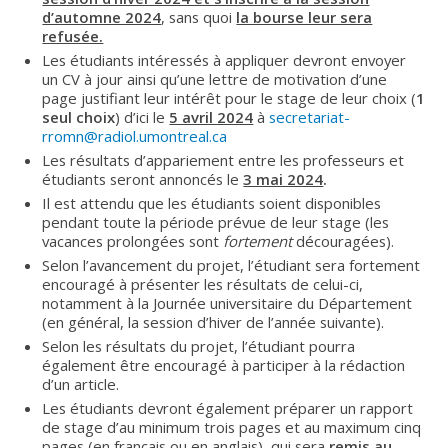
d’automne 2024
, sans quoi
la bourse leur sera
refusée.
Les étudiants intéressés à appliquer devront envoyer
un CV à jour ainsi qu’une lettre de motivation d’une
page justifiant leur intérêt pour le stage de leur choix (
1
seul choix
) d’ici le
5 avril 2024
à
secretariat-
rromn@radiol.umontreal.ca
Les résultats d’appariement entre les professeurs et
étudiants seront annoncés le
3 mai 2024
.
Il est attendu que les étudiants soient disponibles
pendant toute la période prévue de leur stage (les
vacances prolongées sont
fortement
découragées).
Selon l’avancement du projet, l’étudiant sera fortement
encouragé à présenter les résultats de celui-ci,
notamment à la Journée universitaire du Département
(en général, la session d’hiver de l’année suivante).
Selon les résultats du projet, l’étudiant pourra
également être encouragé à participer à la rédaction
d’un article.
Les étudiants devront également préparer un rapport
de stage d’au minimum trois pages et au maximum cinq
pages (en français ou en anglais), qui sera
remis au