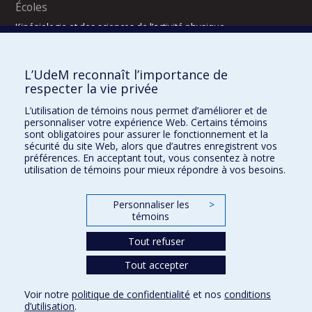
Écoles
Kinésiologie et des sciences de l’activité physique
Orthophonie et audiologie
Réadaptation
L’UdeM reconnaît l’importance de
Directions
respecter la vie privée
DPC
L’utilisation de témoins nous permet d’améliorer et de
CPASS
personnaliser votre expérience Web. Certains témoins
Éthique clinique
sont obligatoires pour assurer le fonctionnement et la
sécurité du site Web, alors que d’autres enregistrent vos
préférences. En acceptant tout, vous consentez à notre
utilisation de témoins pour mieux répondre à vos besoins.
Personnaliser les
>
témoins
Tout refuser
Tout accepter
Confidentialité
Conditions d’utilisation
2025-2026
Dre Houda Bahig
Khun Visith Keu
Dr Mathieu Dehaes
Projets d’étudiants – été 2026
29e concours du programme de support professoral (PSP)
Voir notre
politique de confidentialité
et nos
conditions
CONCOURS 2026-2027 – BOURSES DE FORMATION COMPLÉMENTAIRE
d’utilisation
.