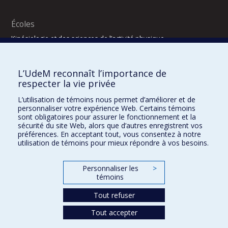
Écoles
Kinésiologie et des sciences de l’activité physique
Orthophonie et audiologie
Réadaptation
L’UdeM reconnaît l’importance de
Directions
respecter la vie privée
DPC
L’utilisation de témoins nous permet d’améliorer et de
CPASS
personnaliser votre expérience Web. Certains témoins
Éthique clinique
sont obligatoires pour assurer le fonctionnement et la
sécurité du site Web, alors que d’autres enregistrent vos
préférences. En acceptant tout, vous consentez à notre
utilisation de témoins pour mieux répondre à vos besoins.
Personnaliser les
>
témoins
Tout refuser
Tout accepter
Confidentialité
Conditions d’utilisation
2025-2026
Dre Houda Bahig
Khun Visith Keu
Dr Mathieu Dehaes
Projets d’étudiants – été 2026