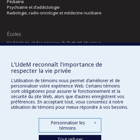
Pédiatrie
Psychiatrie et d’addictologie
Radiologie, radio-oncologie et médecine nucléaire
Écoles
Kinésiologie et des sciences de l’activité physique
Orthophonie et audiologie
Réadaptation
L’UdeM reconnaît l’importance de
Directions
respecter la vie privée
DPC
L’utilisation de témoins nous permet d’améliorer et de
CPASS
personnaliser votre expérience Web. Certains témoins
Éthique clinique
sont obligatoires pour assurer le fonctionnement et la
sécurité du site Web, alors que d’autres enregistrent vos
préférences. En acceptant tout, vous consentez à notre
utilisation de témoins pour mieux répondre à vos besoins.
Personnaliser les
>
témoins
Tout refuser