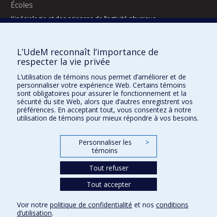
Écoles
Kinésiologie et des sciences de l’activité physique
Orthophonie et audiologie
Réadaptation
L’UdeM reconnaît l’importance de
Directions
respecter la vie privée
DPC
L’utilisation de témoins nous permet d’améliorer et de
CPASS
personnaliser votre expérience Web. Certains témoins
Éthique clinique
sont obligatoires pour assurer le fonctionnement et la
sécurité du site Web, alors que d’autres enregistrent vos
préférences. En acceptant tout, vous consentez à notre
utilisation de témoins pour mieux répondre à vos besoins.
Personnaliser les
>
témoins
Tout refuser
Tout accepter
Confidentialité
Conditions d’utilisation
2025-2026
Dre Houda Bahig
Khun Visith Keu
Dr Mathieu Dehaes
Projets d’étudiants – été 2026
29e concours du programme de support professoral (PSP)
Voir notre
politique de confidentialité
et nos
conditions
CONCOURS 2026-2027 – BOURSES DE FORMATION COMPLÉMENTAIRE
d’utilisation
.