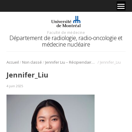
Faculté de médecine
Département de radiologie, radio-oncologie et
médecine nucléaire
/
/
/
Accueil
Non classé
Jennifer Liu – Récipiendaire de la Bourse d’excellence Dr Jacques-Saltiel 2025 et d’une bourse PREMIER
Jennifer_Liu
Jennifer_Liu
4 juin 2025