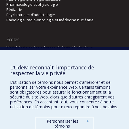
Pharmacologie et physiologie
Pédiatrie
Psychiatrie et d’addictologie
Radiologie, radio-oncologie et médecine nucléaire
Écoles
Kinésiologie et des sciences de l’activité physique
Orthophonie et audiologie
Réadaptation
L’UdeM reconnaît l’importance de
Directions
respecter la vie privée
DPC
L’utilisation de témoins nous permet d’améliorer et de
CPASS
personnaliser votre expérience Web. Certains témoins
Éthique clinique
sont obligatoires pour assurer le fonctionnement et la
sécurité du site Web, alors que d’autres enregistrent vos
préférences. En acceptant tout, vous consentez à notre
utilisation de témoins pour mieux répondre à vos besoins.
Personnaliser les
>
témoins