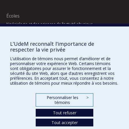
Écoles
Kinésiologie et des sciences de l’activité physique
Orthophonie et audiologie
Réadaptation
L’UdeM reconnaît l’importance de
Directions
respecter la vie privée
DPC
L’utilisation de témoins nous permet d’améliorer et de
CPASS
personnaliser votre expérience Web. Certains témoins
Éthique clinique
sont obligatoires pour assurer le fonctionnement et la
sécurité du site Web, alors que d’autres enregistrent vos
préférences. En acceptant tout, vous consentez à notre
utilisation de témoins pour mieux répondre à vos besoins.
Personnaliser les
>
témoins
Tout refuser
Tout accepter
Confidentialité
Conditions d’utilisation
2025-2026
Dre Houda Bahig
Khun Visith Keu
Dr Mathieu Dehaes
Projets d’étudiants – été 2026