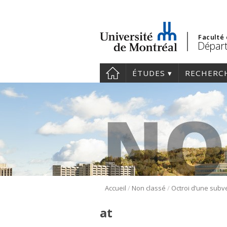
Faculté
Départ
ÉTUDES
RECHERC
/
/
Accueil
Non classé
at