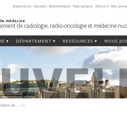
Répertoires
Facultés
Bibliothèques
Plan campus
Sites A-Z
Mon porta
 de médecine
ement de radiologie, radio-oncologie et médecine nuc
HE
DÉPARTEMENT
RESSOURCES
NOUS JO
/
Octroi d’une subvention des IRSC à l’équipe de An Tang et Guy Cloutier
at