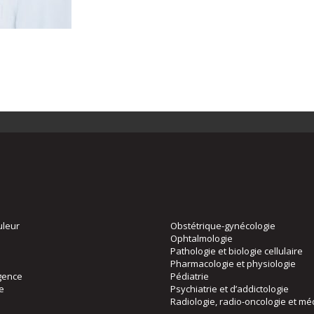
uleur
Obstétrique-gynécologie
Ophtalmologie
Pathologie et biologie cellulaire
Pharmacologie et physiologie
gence
Pédiatrie
ie
Psychiatrie et d’addictologie
Radiologie, radio-oncologie et mé