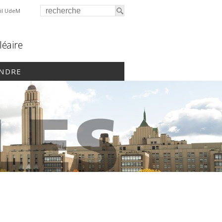
il UdeM
léaire
INDRE