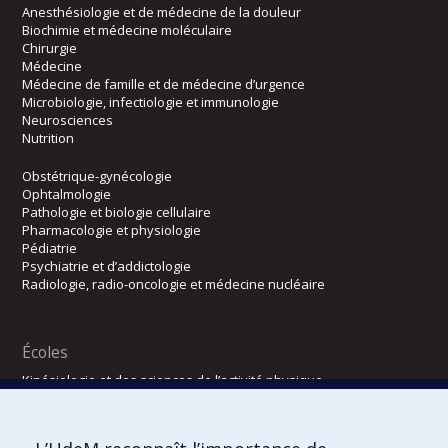
Anesthésiologie et de médecine de la douleur
Biochimie et médecine moléculaire
Chirurgie
Médecine
Médecine de famille et de médecine d’urgence
Microbiologie, infectiologie et immunologie
Neurosciences
Nutrition
Obstétrique-gynécologie
Ophtalmologie
Pathologie et biologie cellulaire
Pharmacologie et physiologie
Pédiatrie
Psychiatrie et d’addictologie
Radiologie, radio-oncologie et médecine nucléaire
Écoles
Kinésiologie et des sciences de l’activité physique
Orthophonie et audiologie
Réadaptation