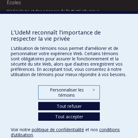
Écoles
Kinésiologie et des sciences de l’activité physique
Orthophonie et audiologie
Réadaptation
L’UdeM reconnaît l’importance de
Directions
respecter la vie privée
DPC
L’utilisation de témoins nous permet d’améliorer et de
CPASS
personnaliser votre expérience Web. Certains témoins
Éthique clinique
sont obligatoires pour assurer le fonctionnement et la
sécurité du site Web, alors que d’autres enregistrent vos
préférences. En acceptant tout, vous consentez à notre
utilisation de témoins pour mieux répondre à vos besoins.
Personnaliser les
>
témoins
Tout refuser
Tout accepter
Confidentialité
Conditions d’utilisation
2025-2026
Dre Houda Bahig
Khun Visith Keu
Dr Mathieu Dehaes
Projets d’étudiants – été 2026
29e concours du programme de support professoral (PSP)
Voir notre
politique de confidentialité
et nos
conditions
CONCOURS 2026-2027 – BOURSES DE FORMATION COMPLÉMENTAIRE
d’utilisation
.