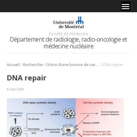
Faculté de médecine
Département de radiologie, radio-oncologie et
médecine nucléaire
/
/
/
Accueil
Recherche
Octroi d’une bourse de carrière du FRQS au Pr Francis Rodier
DNA repair
DNA repair
6 mai 2020