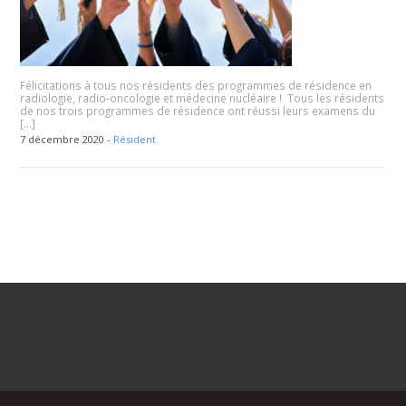
Félicitations à tous nos résidents des programmes de résidence en
radiologie, radio-oncologie et médecine nucléaire ! Tous les résidents
de nos trois programmes de résidence ont réussi leurs examens du
[…]
7 décembre 2020 -
Résident