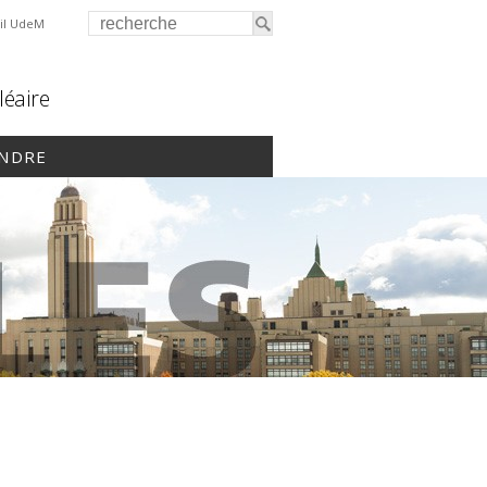
il UdeM
léaire
INDRE