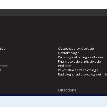
uleur
Obstétrique-gynécologie
Ophtalmologie
Pathologie et biologie cellulaire
Pharmacologie et physiologie
gence
Pédiatrie
ie
Psychiatrie et d’addictologie
Radiologie, radio-oncologie et mé
Directions
 physique
DPC
CPASS
Éthique clinique