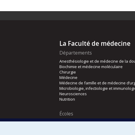
La Faculté de médecine
Départements
Anesthésiologie et de médecine de la do
Biochimie et médecine moléculaire
Chirurgie
Médecine
Médecine de famille et de médecine d’ur
Microbiologie, infectiologie et immunolog
Neurosciences
Nutrition
Écoles
Kinésiologie et des sciences de l’activité
Orthophonie et audiologie
Réadaptation