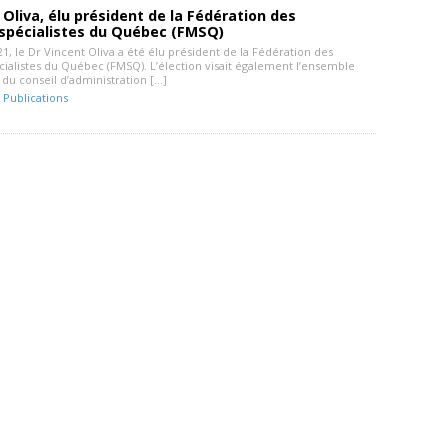
 Oliva, élu président de la Fédération des
spécialistes du Québec (FMSQ)
1, le Dr Vincent Oliva a été élu président de la Fédération des
ialistes du Québec (FMSQ). L’élection visait également l’ensemble
u conseil d’administration […]
-
Publications