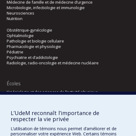
Médecine de famille et de médecine d’urgence
Microbiologie, infectiologie et immunologie
Neurosciences
Nutrition
Obstétrique-gynécologie
Ophtalmologie
Pathologie et biologie cellulaire
Pharmacologie et physiologie
Pédiatrie
Psychiatrie et d’addictologie
Radiologie, radio-oncologie et médecine nucléaire
Écoles
Kinésiologie et des sciences de l’activité physique
Orthophonie et audiologie
Réadaptation
L’UdeM reconnaît l’importance de
Directions
respecter la vie privée
DPC
L’utilisation de témoins nous permet d’améliorer et de
CPASS
personnaliser votre expérience Web. Certains témoins