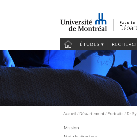
Faculté
Départ
ÉTUDES
RECHERC
/
/
/
Accueil
Département
Portraits
Dr S
Mission
Mot du directeur