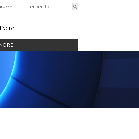
il UdeM
léaire
INDRE