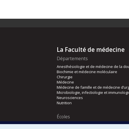
La Faculté de médecine
Départements
Anesthésiologie et de médecine de la do
Biochimie et médecine moléculaire
Chirurgie
Médecine
Médecine de famille et de médecine d’ur
Microbiologie, infectiologie et immunolog
Neurosciences
Nutrition
Écoles
Kinésiologie et des sciences de l’activité