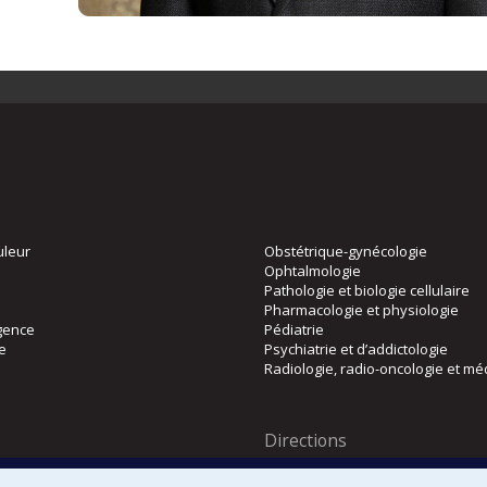
uleur
Obstétrique-gynécologie
Ophtalmologie
Pathologie et biologie cellulaire
Pharmacologie et physiologie
gence
Pédiatrie
ie
Psychiatrie et d’addictologie
Radiologie, radio-oncologie et mé
Directions
 physique
DPC