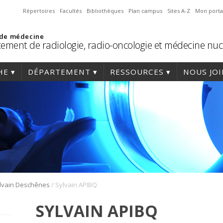
Répertoires
Facultés
Bibliothèques
Plan campus
Sites A-Z
Mon porta
 de médecine
ement de radiologie, radio-oncologie et médecine nuc
HE
DÉPARTEMENT
RESSOURCES
NOUS JO
/
ylvain Deschênes
Sylvain APIBQ
SYLVAIN APIBQ