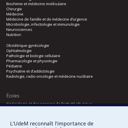
Biochimie et médecine moléculaire
Chirurgie
Médecine
Médecine de famille et de médecine d’urgence
Microbiologie, infectiologie et immunologie
Neurosciences
Nutrition
Obstétrique-gynécologie
Ophtalmologie
Pathologie et biologie cellulaire
Pharmacologie et physiologie
Pédiatrie
Psychiatrie et d’addictologie
Radiologie, radio-oncologie et médecine nucléaire
Écoles
Kinésiologie et des sciences de l’activité physique
Orthophonie et audiologie
Réadaptation
L’UdeM reconnaît l’importance de
Directions