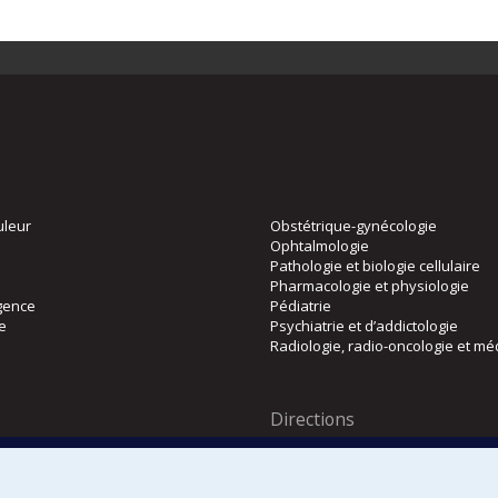
uleur
Obstétrique-gynécologie
Ophtalmologie
Pathologie et biologie cellulaire
Pharmacologie et physiologie
gence
Pédiatrie
ie
Psychiatrie et d’addictologie
Radiologie, radio-oncologie et mé
Directions
 physique
DPC
CPASS
Éthique clinique