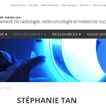
Répertoires
Facultés
Bibliothèques
Plan campus
Sites A-Z
Mon porta
 de médecine
ement de radiologie, radio-oncologie et médecine nuc
HE
DÉPARTEMENT
RESSOURCES
NOUS JO
/
s
Profil
STÉPHANIE TAN