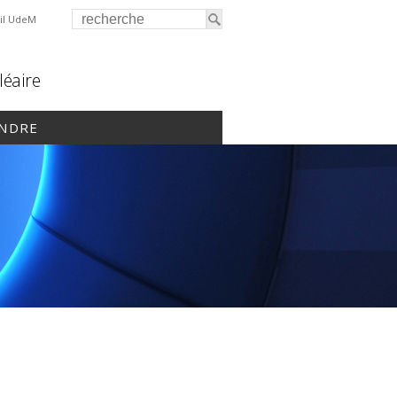
il UdeM
léaire
INDRE