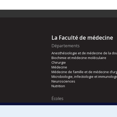
La Faculté de médecine
Départements
Anesthésiologie et de médecine de la do
Biochimie et médecine moléculaire
Chirurgie
Médecine
Médecine de famille et de médecine d’ur
Microbiologie, infectiologie et immunolog
Neurosciences
Nutrition
Écoles
Kinésiologie et des sciences de l’activité
Orthophonie et audiologie
Réadaptation