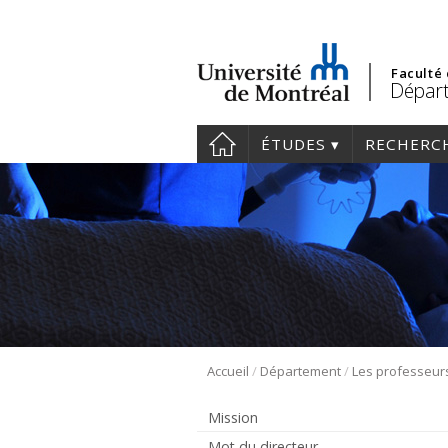
Faculté
Départ
ÉTUDES
RECHERC
/
/
Accueil
Département
Les professeur
Mission
Mot du directeur