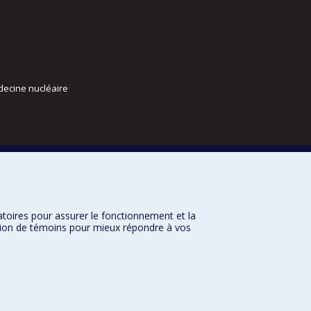
decine nucléaire
atoires pour assurer le fonctionnement et la
sation de témoins pour mieux répondre à vos
ts – été 2026
IRE DRROMN
Paramètres des témoins