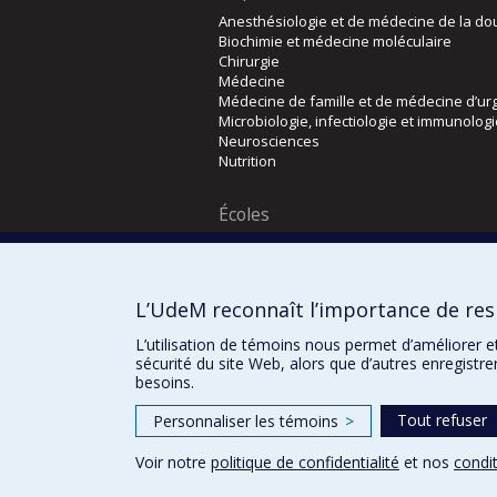
Anesthésiologie et de médecine de la do
Biochimie et médecine moléculaire
Chirurgie
Médecine
Médecine de famille et de médecine d’ur
Microbiologie, infectiologie et immunolog
Neurosciences
Nutrition
Écoles
Kinésiologie et des sciences de l’activité
Orthophonie et audiologie
Réadaptation
L’UdeM reconnaît l’importance de resp
L’utilisation de témoins nous permet d’améliorer e
sécurité du site Web, alors que d’autres enregistr
besoins.
Tout refuser
Personnaliser les témoins
>
Voir notre
politique de confidentialité
et nos
condit
Confidentialité
Conditions d’utilisation
20
29e concours du programme de support pr