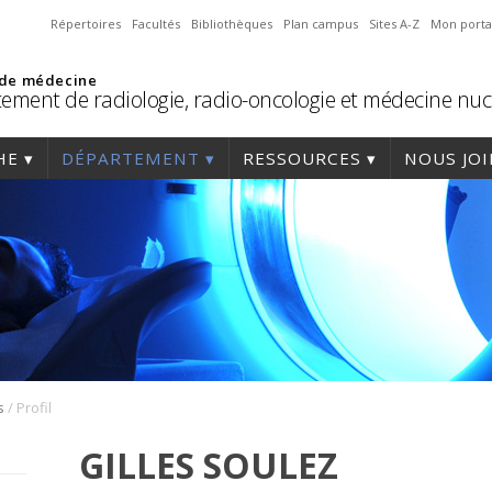
Répertoires
Facultés
Bibliothèques
Plan campus
Sites A-Z
Mon porta
 de médecine
ement de radiologie, radio-oncologie et médecine nuc
HE
DÉPARTEMENT
RESSOURCES
NOUS JO
/
s
Profil
GILLES SOULEZ