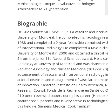
Méthodologie: Clinique - Évaluative. Pathologie:
Athérosclérose - Hypertension.
Biographie
Dr Gilles Soulez MD, MSc, FSIR is a vascular and interv
University of Montréal. He completed his radiology resid
1988 and completed a 2-year fellowship combined with 
of Interventional Radiology. He completed a MSc in cli
University of Montreal in 2000 and obtained a clinical 
S from the Junior I to National Scientist award. He is c
Radiology at University of Montreal and was chairman 
Radiation-Oncology and Nuclear Medicine (2012-2020).
advancement of vascular and interventional radiology in 
arterial diseases and management of vascular anomalie
of Innovation, Canadian Institute of Health Research, 
Research Council, Fonds de la Recherché en Santé du 
210 peer-reviewed papers during his career (H index 
coauthored 9 patents and is very active in technologica
this field (ie: Siemens Medical, Cook medical).