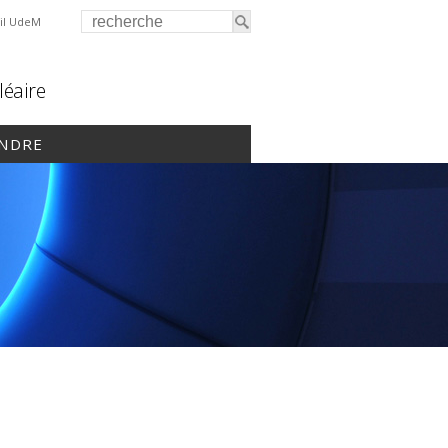
il UdeM
léaire
INDRE