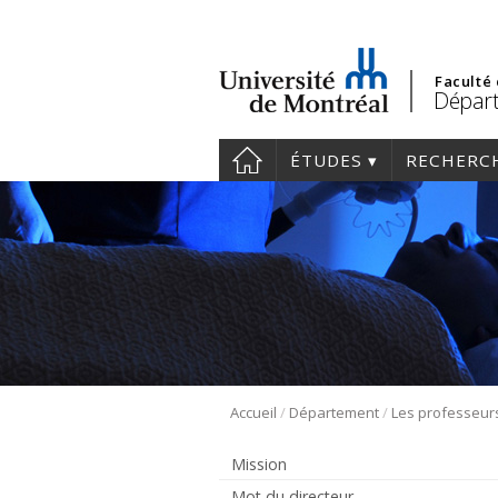
Faculté
Départ
ÉTUDES
RECHERC
/
/
Accueil
Département
Les professeur
Mission
Mot du directeur