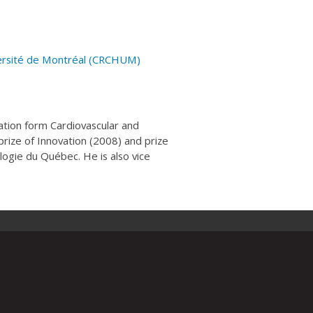
versité de Montréal
(CRCHUM
)
tion form Cardiovascular and
prize of Innovation (2008) and prize
ogie du Québec. He is also vice