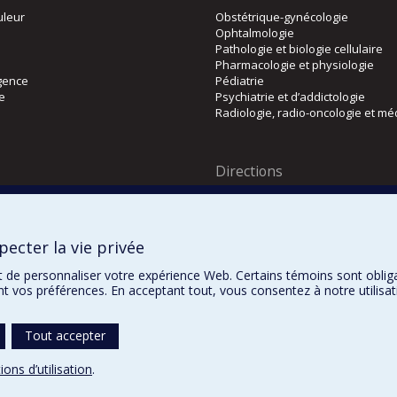
uleur
Obstétrique-gynécologie
Ophtalmologie
Pathologie et biologie cellulaire
Pharmacologie et physiologie
gence
Pédiatrie
ie
Psychiatrie et d’addictologie
Radiologie, radio-oncologie et mé
Directions
 physique
DPC
CPASS
Éthique clinique
ecter la vie privée
t de personnaliser votre expérience Web. Certains témoins sont oblig
ent vos préférences. En acceptant tout, vous consentez à notre utili
Tout accepter
ions d’utilisation
.
25-2026
Dre Houda Bahig
Khun Visith Keu
Dr Mathieu Dehaes
Projets d’étudian
ofessoral (PSP)
CONCOURS 2026-2027 – BOURSES DE FORMATION COMPLÉMENTA