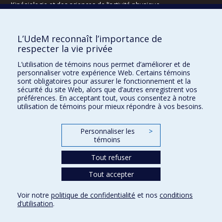
Kinésiologie et des sciences de l’activité physique
Orthophonie et audiologie
Réadaptation
L’UdeM reconnaît l’importance de
Directions
respecter la vie privée
DPC
L’utilisation de témoins nous permet d’améliorer et de
CPASS
personnaliser votre expérience Web. Certains témoins
Éthique clinique
sont obligatoires pour assurer le fonctionnement et la
sécurité du site Web, alors que d’autres enregistrent vos
préférences. En acceptant tout, vous consentez à notre
utilisation de témoins pour mieux répondre à vos besoins.
Personnaliser les
>
témoins
Tout refuser
Tout accepter
Confidentialité
Conditions d’utilisation
2025-2026
Dre Houda Bahig
Khun Visith Keu
Dr Mathieu Dehaes
Projets d’étudiants – été 2026
29e concours du programme de support professoral (PSP)
Voir notre
politique de confidentialité
et nos
conditions
CONCOURS 2026-2027 – BOURSES DE FORMATION COMPLÉMENTAIRE
d’utilisation
.
DRROMN
Paramètres des témoins