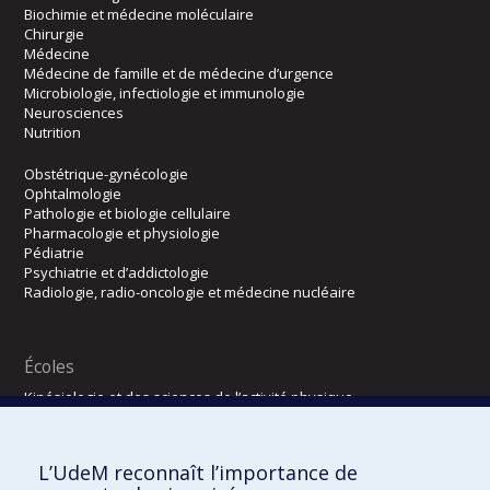
Biochimie et médecine moléculaire
Chirurgie
Médecine
Médecine de famille et de médecine d’urgence
Microbiologie, infectiologie et immunologie
Neurosciences
Nutrition
Obstétrique-gynécologie
Ophtalmologie
Pathologie et biologie cellulaire
Pharmacologie et physiologie
Pédiatrie
Psychiatrie et d’addictologie
Radiologie, radio-oncologie et médecine nucléaire
Écoles
Kinésiologie et des sciences de l’activité physique
Orthophonie et audiologie
Réadaptation
L’UdeM reconnaît l’importance de
Directions