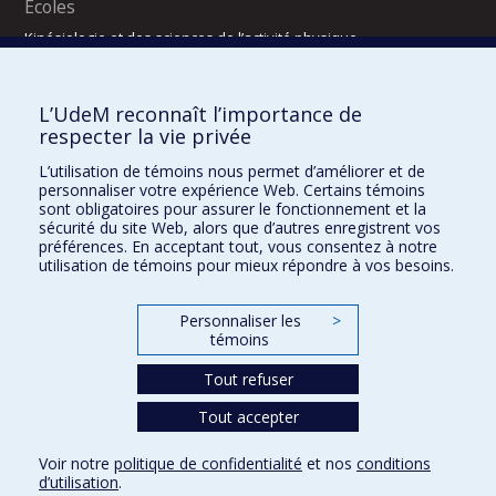
Écoles
Kinésiologie et des sciences de l’activité physique
Orthophonie et audiologie
Réadaptation
L’UdeM reconnaît l’importance de
Directions
respecter la vie privée
DPC
L’utilisation de témoins nous permet d’améliorer et de
CPASS
personnaliser votre expérience Web. Certains témoins
Éthique clinique
sont obligatoires pour assurer le fonctionnement et la
sécurité du site Web, alors que d’autres enregistrent vos
préférences. En acceptant tout, vous consentez à notre
utilisation de témoins pour mieux répondre à vos besoins.
Personnaliser les
>
témoins
Tout refuser
Tout accepter
Confidentialité
Conditions d’utilisation
2025-2026
Dre Houda Bahig
Khun Visith Keu
Dr Mathieu Dehaes
Projets d’étudiants – été 2026
29e concours du programme de support professoral (PSP)
Voir notre
politique de confidentialité
et nos
conditions
CONCOURS 2026-2027 – BOURSES DE FORMATION COMPLÉMENTAIRE
d’utilisation
.
DRROMN