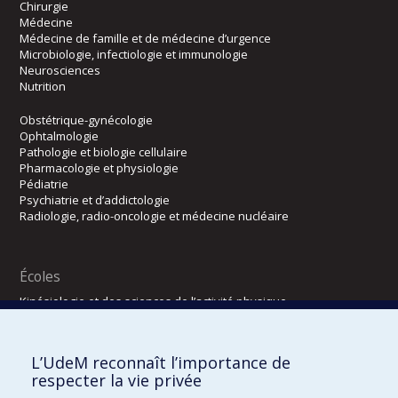
Chirurgie
Médecine
Médecine de famille et de médecine d’urgence
Microbiologie, infectiologie et immunologie
Neurosciences
Nutrition
Obstétrique-gynécologie
Ophtalmologie
Pathologie et biologie cellulaire
Pharmacologie et physiologie
Pédiatrie
Psychiatrie et d’addictologie
Radiologie, radio-oncologie et médecine nucléaire
Écoles
Kinésiologie et des sciences de l’activité physique
Orthophonie et audiologie
Réadaptation
L’UdeM reconnaît l’importance de
Directions
respecter la vie privée