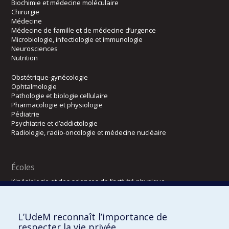
Biochimie et médecine moléculaire
Chirurgie
Médecine
Médecine de famille et de médecine d’urgence
Microbiologie, infectiologie et immunologie
Neurosciences
Nutrition
Obstétrique-gynécologie
Ophtalmologie
Pathologie et biologie cellulaire
Pharmacologie et physiologie
Pédiatrie
Psychiatrie et d’addictologie
Radiologie, radio-oncologie et médecine nucléaire
Écoles
Kinésiologie et des sciences de l’activité physique
Orthophonie et audiologie
Réadaptation
L’UdeM reconnaît l’importance de
Directions
respecter la vie privée