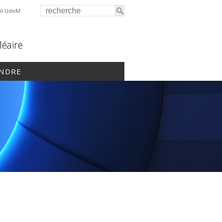
il UdeM
léaire
INDRE