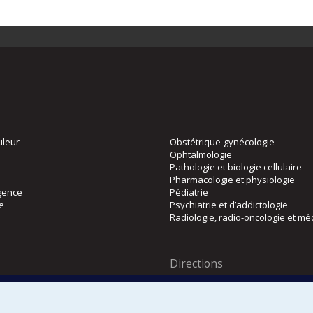
uleur
Obstétrique-gynécologie
Ophtalmologie
Pathologie et biologie cellulaire
Pharmacologie et physiologie
gence
Pédiatrie
ie
Psychiatrie et d’addictologie
Radiologie, radio-oncologie et mé
Directions
 physique
DPC
CPASS
Éthique clinique