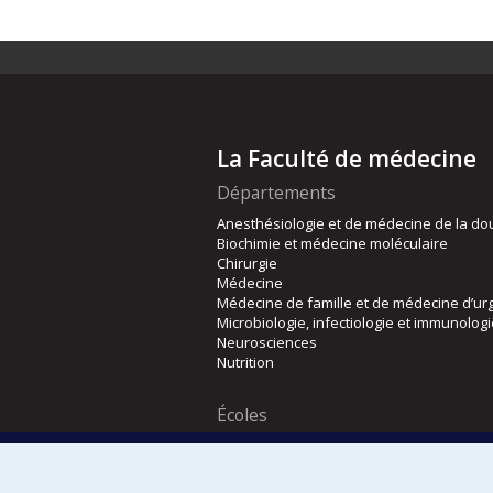
La Faculté de médecine
Départements
Anesthésiologie et de médecine de la do
Biochimie et médecine moléculaire
Chirurgie
Médecine
Médecine de famille et de médecine d’ur
Microbiologie, infectiologie et immunolog
Neurosciences
Nutrition
Écoles
Kinésiologie et des sciences de l’activité
Orthophonie et audiologie
Réadaptation