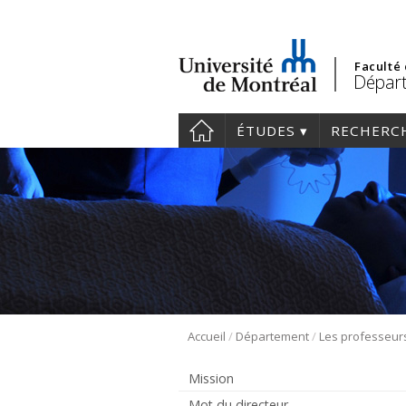
Faculté
Départ
ÉTUDES
RECHERC
/
/
Accueil
Département
Les professeur
Mission
Mot du directeur