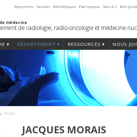
Répertoires
Facultés
Bibliothèques
Plan campus
Sites A-Z
Mon porta
 de médecine
ement de radiologie, radio-oncologie et médecine nuc
HE
DÉPARTEMENT
RESSOURCES
NOUS JO
/
s
Profil
JACQUES MORAIS