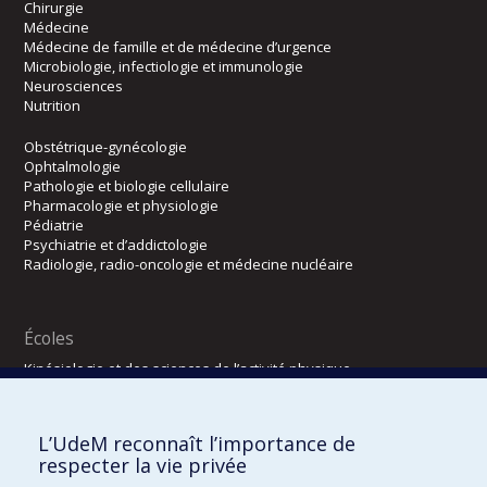
Chirurgie
Médecine
Médecine de famille et de médecine d’urgence
Microbiologie, infectiologie et immunologie
Neurosciences
Nutrition
Obstétrique-gynécologie
Ophtalmologie
Pathologie et biologie cellulaire
Pharmacologie et physiologie
Pédiatrie
Psychiatrie et d’addictologie
Radiologie, radio-oncologie et médecine nucléaire
Écoles
Kinésiologie et des sciences de l’activité physique
Orthophonie et audiologie
Réadaptation
L’UdeM reconnaît l’importance de
Directions
respecter la vie privée