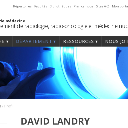
Répertoires
Facultés
Bibliothèques
Plan campus
Sites A-Z
Mon porta
 de médecine
ement de radiologie, radio-oncologie et médecine nuc
HE
DÉPARTEMENT
RESSOURCES
NOUS JO
/
s
Profil
DAVID LANDRY