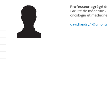
Professeur agrégé de
Faculté de médecine -
oncologie et médecine
david.landry.1@umontr