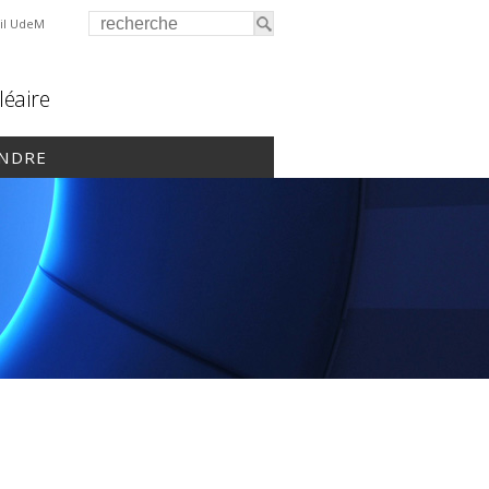
il UdeM
léaire
INDRE