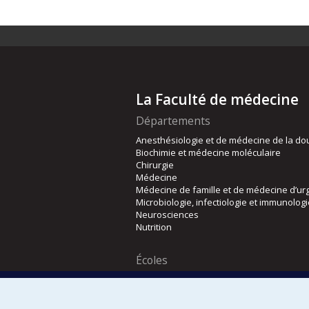
La Faculté de médecine
Départements
Anesthésiologie et de médecine de la do
Biochimie et médecine moléculaire
Chirurgie
Médecine
Médecine de famille et de médecine d’ur
Microbiologie, infectiologie et immunolog
Neurosciences
Nutrition
Écoles
Kinésiologie et des sciences de l’activité
Orthophonie et audiologie
Réadaptation