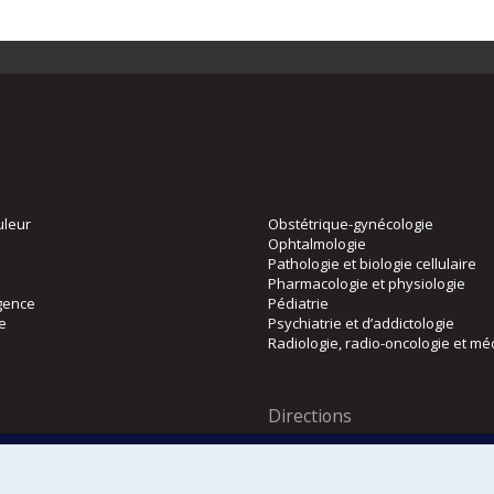
uleur
Obstétrique-gynécologie
Ophtalmologie
Pathologie et biologie cellulaire
Pharmacologie et physiologie
gence
Pédiatrie
ie
Psychiatrie et d’addictologie
Radiologie, radio-oncologie et mé
Directions
 physique
DPC
CPASS
Éthique clinique