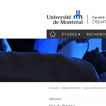
Faculté
Départ
ÉTUDES
RECHERC
/
/
Accueil
Département
Les professeur
Mission
Mot du directeur